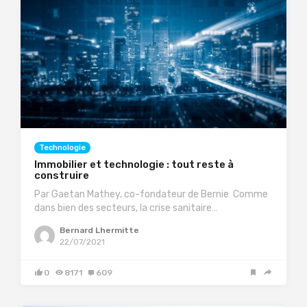
Technologie
Immobilier et technologie : tout reste à
construire
Par Gaetan Mathey, co-fondateur de Bernie Comme
dans bien des secteurs, la crise sanitaire…
Bernard Lhermitte
22/07/2021
0
8171
609