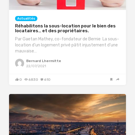
Actualités
Réhabilitons la sous-location pour le bien des
locataires… et des propriétaires.
Par Gaetan Mathey, co-fondateur de Bernie La sous-
location d’un logement privé pâtit injustement d’une
mauvaise…
Bernard Lhermitte
22/07/2021
0
6830
610