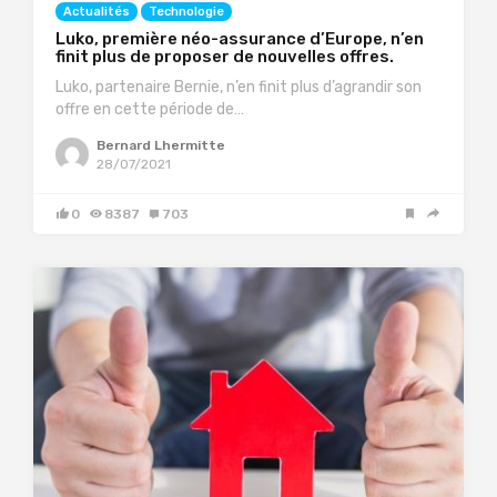
Actualités
Technologie
Luko, première néo-assurance d’Europe, n’en
finit plus de proposer de nouvelles offres.
Luko, partenaire Bernie, n’en finit plus d’agrandir son
offre en cette période de…
Bernard Lhermitte
28/07/2021
0
8387
703