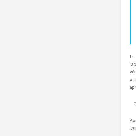
Le 
l’a
vér
pai
apr
Apr
leu