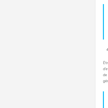
Êtr
d’e
de 
gér