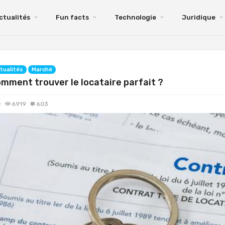
ctualités
Fun facts
Technologie
Juridique
tualités
Marché
mment trouver le locataire parfait ?
0
6919
603