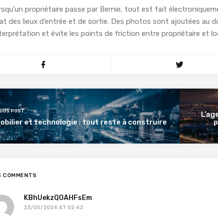
squ’un propriétaire passe par Bernie, tout est fait électroniqueme
tat des lieux d’entrée et de sortie. Des photos sont ajoutées au do
nterprétation et évite les points de friction entre propriétaire et 
IOUS POST
L’ag
bilier et technologie : tout reste à construire
p
3 COMMENTS
KBhUekzQOAHFsEm
23/05/2024 AT 02:42