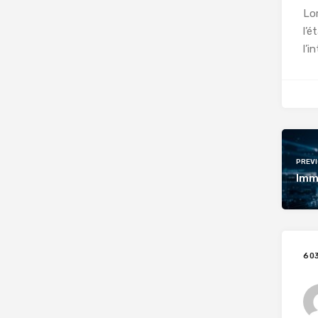
Lor
l’é
l’i
PREV
Immo
60