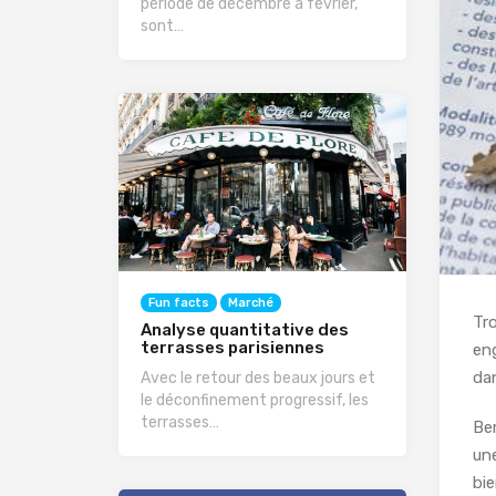
période de décembre à février,
sont…
Fun facts
Marché
Tro
Analyse quantitative des
terrasses parisiennes
eng
da
Avec le retour des beaux jours et
le déconfinement progressif, les
terrasses…
Ber
une
bi