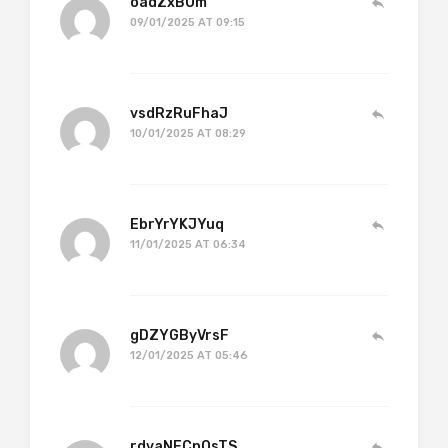
oadZxBOm
09/01/2025 AT 09:15
vsdRzRuFhaJ
10/01/2025 AT 08:29
EbrYrYKJYuq
11/01/2025 AT 06:34
gDZYGByVrsF
12/01/2025 AT 05:46
rdvaNFCpQsTS