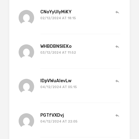
CNoYyUlyMiKY
02/12/2024 AT 18:15
WHBDBNSlEKo
03/12/2024 AT 11:52
lDpVWuAIevLw
04/12/2024 AT 05:15
PGTfVXDvj
04/12/2024 AT 22:05