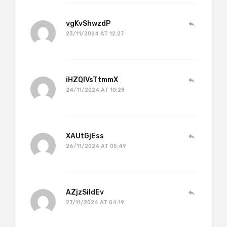
vgKvShwzdP
23/11/2024 AT 12:27
iHZQlVsTtmmX
24/11/2024 AT 10:28
XAUtGjEss
26/11/2024 AT 05:49
AZjzSiIdEv
27/11/2024 AT 04:19