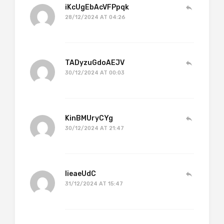
iKcUgEbAcVFPpqk
28/12/2024 AT 04:26
TADyzuGdoAEJV
30/12/2024 AT 00:03
KinBMUryCYg
30/12/2024 AT 21:47
lieaeUdC
31/12/2024 AT 15:47