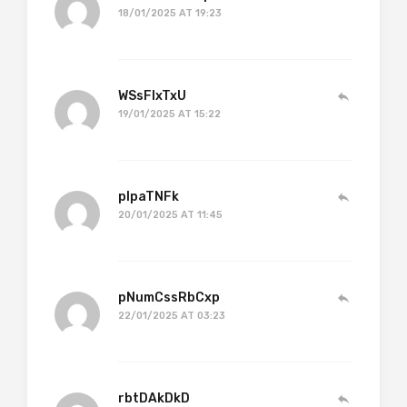
18/01/2025 AT 19:23
WSsFIxTxU
19/01/2025 AT 15:22
pIpaTNFk
20/01/2025 AT 11:45
pNumCssRbCxp
22/01/2025 AT 03:23
rbtDAkDkD