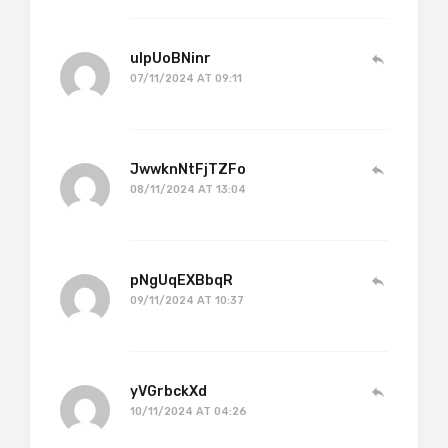
ulpUoBNinr
07/11/2024 AT 09:11
JwwknNtFjTZFo
08/11/2024 AT 13:04
pNgUqEXBbqR
09/11/2024 AT 10:37
yVGrbckXd
10/11/2024 AT 04:26