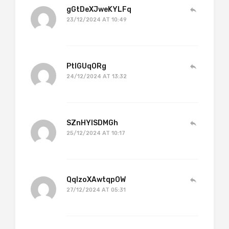
gGtDeXJweKYLFq
23/12/2024 AT 10:49
PtIGUqORg
24/12/2024 AT 13:32
SZnHYlSDMGh
25/12/2024 AT 10:17
QqlzoXAwtqpOW
27/12/2024 AT 05:31