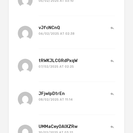
05/02/2025 AT 03:10
vJfcNCnQ
06/02/2025 AT 02:38
tRWKJLCGRdPxqW
07/02/2025 AT 02:25
JFjwlpDtrEn
08/02/2025 AT 11:14
UMMaCeyOAIXZRw
10/02/2025 AT 03:21