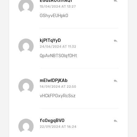
EGdsRUtnYAQf
15/04/2024 AT 13:27
GShyvEUHpkO
kjPlTqYyD
24/06/2024 AT 11:32
QpAvNBTSOIqfDHt
mElwIDPjKAb
14/09/2024 AT 22:50
vHCkFPGxyRcSsz
fcOxgqBVO
22/09/2024 AT 16:24