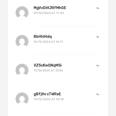
MgVvDiHJRfMhGE
09/12/2024 AT 17:42
BbHhIHdq
10/12/2024 AT 16:17
VZScKwQNqMSi
11/12/2024 AT 21:50
gBfjIhrcTWReE
14/12/2024 AT 02:18