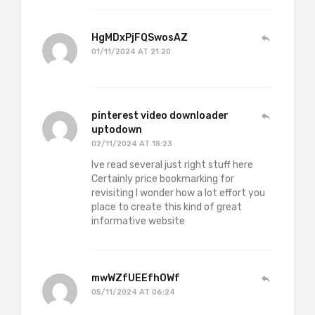
HgMDxPjFQSwosAZ
01/11/2024 AT 21:20
pinterest video downloader
uptodown
02/11/2024 AT 18:23
Ive read several just right stuff here
Certainly price bookmarking for
revisiting I wonder how a lot effort you
place to create this kind of great
informative website
mwWZfUEEfhOWf
05/11/2024 AT 06:24