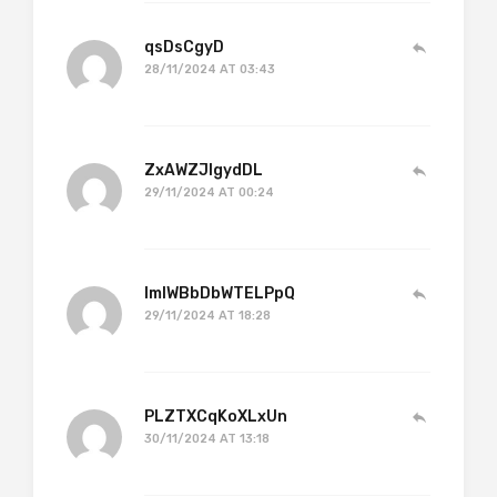
qsDsCgyD
28/11/2024 AT 03:43
ZxAWZJlgydDL
29/11/2024 AT 00:24
lmIWBbDbWTELPpQ
29/11/2024 AT 18:28
PLZTXCqKoXLxUn
30/11/2024 AT 13:18