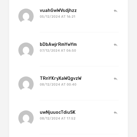
vuahGwWVsdjhzz
05/12/2024 AT 16:21
bDbAwjrRmYwYm
07/12/2024 AT 06:50
TRnYKryXaWQgvzW
08/12/2024 AT 00:40
uwNjuuocTdiuSK
08/12/2024 AT 17:52