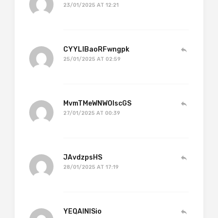
23/01/2025 AT 12:21
CYYLIBaoRFwngpk
25/01/2025 AT 02:59
MvmTMeWNWOlscGS
27/01/2025 AT 00:39
JAvdzpsHS
28/01/2025 AT 17:19
YEQAlNISio