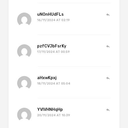
uNOnHUdFLs
16/11/2024 AT 02:19
pzfCVJbFsrKy
17/11/2024 AT 00:59
aHxwKpxj
18/11/2024 AT 05:04
YVIVHNHqHp
20/11/2024 AT 10:39