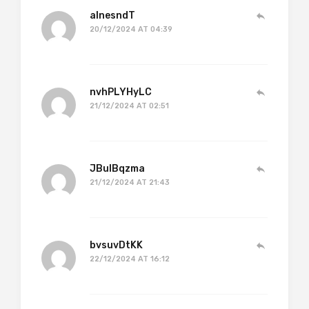
aInesndT
20/12/2024 AT 04:39
nvhPLYHyLC
21/12/2024 AT 02:51
JBuIBqzma
21/12/2024 AT 21:43
bvsuvDtKK
22/12/2024 AT 16:12