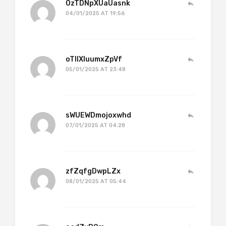
OzTDNpXUaUasnk
04/01/2025 AT 19:56
oTllXIuumxZpVf
05/01/2025 AT 23:48
sWUEWDmojoxwhd
07/01/2025 AT 04:28
zfZqfgDwpLZx
08/01/2025 AT 05:44