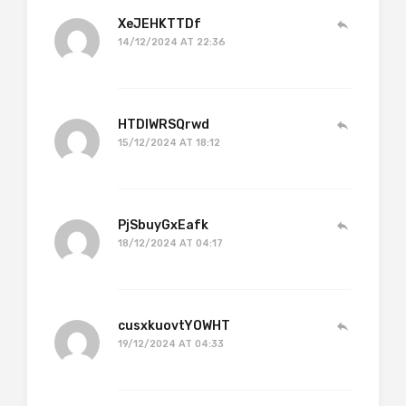
XeJEHKTTDf
14/12/2024 AT 22:36
HTDIWRSQrwd
15/12/2024 AT 18:12
PjSbuyGxEafk
18/12/2024 AT 04:17
cusxkuovtYOWHT
19/12/2024 AT 04:33