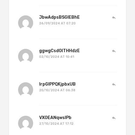
JbwAdpsBSGlEBhE
26/09/2024 AT 07:20
ggwgCsdOlTHHdzE
02/10/2024 AT 10:41
lrpGlPPQKjpbxUB
20/10/2024 AT 06:38
VXOEANqwslPb
27/10/2024 AT 17:12