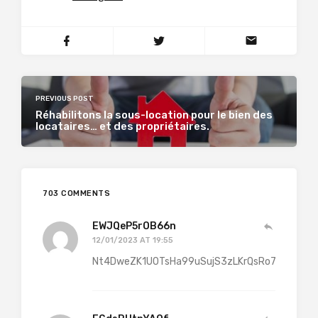
PREVIOUS POST
Réhabilitons la sous-location pour le bien des
locataires… et des propriétaires.
703 COMMENTS
EWJQeP5rOB66n
12/01/2023 AT 19:55
Nt4DweZK1U0TsHa99uSujS3zLKrQsRo7FQzPjFf