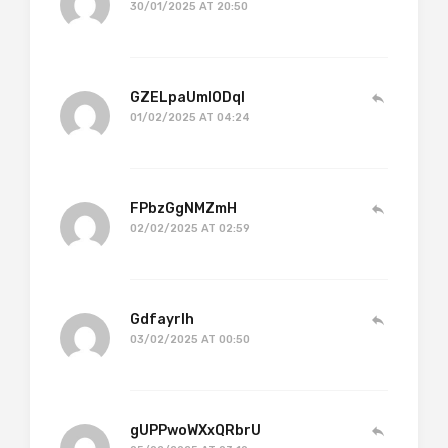
30/01/2025 AT 20:50
GZELpaUmIODql
01/02/2025 AT 04:24
FPbzGgNMZmH
02/02/2025 AT 02:59
GdfayrIh
03/02/2025 AT 00:50
gUPPwoWXxQRbrU