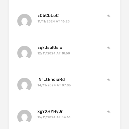
zQbCbLoC
11/11/2024 AT 16:20
zqkJsulGsIc
12/11/2024 AT 10:50
iNrLtEhoiaRd
14/11/2024 AT 07:05
xgYXHYHyJr
15/11/2024 AT 04:16