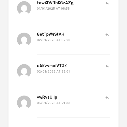
tawXDVRhKGzAZgj
01/01/2025 AT 08:58
GetTpVWStAH
02/01/2025 AT 02:20
uAKzvmaiVTJK
02/01/2025 AT 23:01
vwRvsUiIp
03/01/2025 AT 21:00