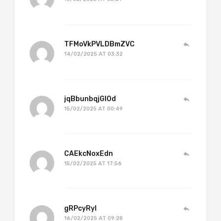
TFMoVkPVLDBmZVC
14/02/2025 AT 03:32
jqBbunbqjGlOd
15/02/2025 AT 00:49
CAEkcNoxEdn
15/02/2025 AT 17:56
gRPcyRyl
16/02/2025 AT 09:28