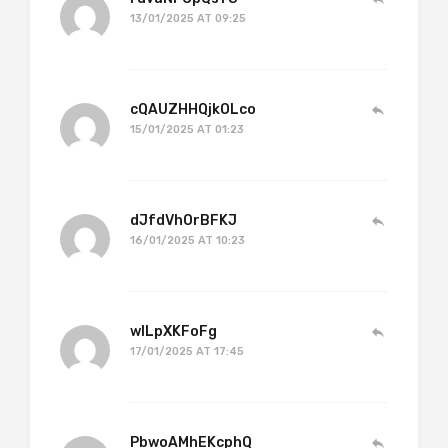
13/01/2025 AT 09:25
cQAUZHHQjkOLco
15/01/2025 AT 01:23
dJfdVhOrBFKJ
16/01/2025 AT 10:23
wlLpXKFoFg
17/01/2025 AT 17:45
PbwoAMhEKcphQ