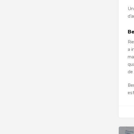
Un
d’a
Be
Rie
a i
ma
qua
de 
Be
es