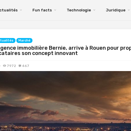
ctualités
Fun facts
Technologie
Juridique
tualités
Marché
agence immobilière Bernie, arrive à Rouen pour pro
cataires son concept innovant
0
7972
467