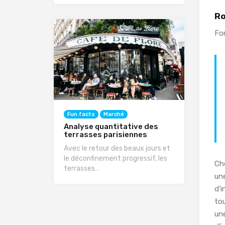
Ro
For
Fun facts
Marché
Analyse quantitative des
terrasses parisiennes
Avec le retour des beaux jours et
le déconfinement progressif, les
Ch
terrasses…
une
d’i
to
une