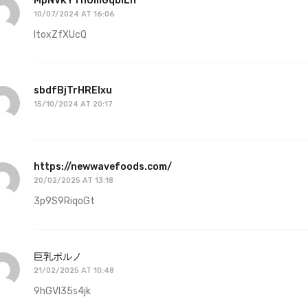
MpNVKYThOmGqblLn
10/07/2024 AT 16:06
ltoxZfXUcQ
sbdfBjTrHREIxu
15/10/2024 AT 20:17
https://newwavefoods.com/
20/02/2025 AT 13:18
3p9S9RiqoGt
巨乳ポルノ
21/02/2025 AT 10:48
9hGVl35s4jk