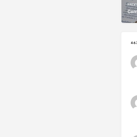
PREV
Comm
46