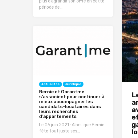
plus d’agrandir son offre en cette
période de…
Actualités
Juridique
Bernie et Garantme
L
s’associent pour continuer à
a
mieux accompagner les
candidats-locataires dans
a
leurs recherches
e
d’appartements
g
Le 06 juin 2021 : Alors que Bernie
l
fête tout juste ses…