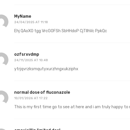
MyName
24/04/2025 AT 11:18
Ehj QAoXO tgg VrcGOFSh SbHHdoP CjTIlhVc PpkQc
ozfsrxvdmp
24/11/2025 AT 10:48
ytrjqvrzksmqutyxurzhngxukziphx
normal dose of fluconazole
10/01/2026 AT 17:22
This is my first time go to see at here and i am truly happy to r